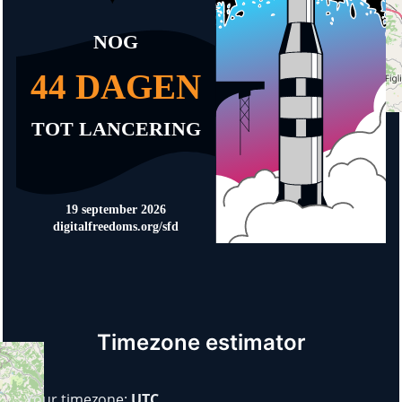
Timezone estimator
Your timezone:
UTC