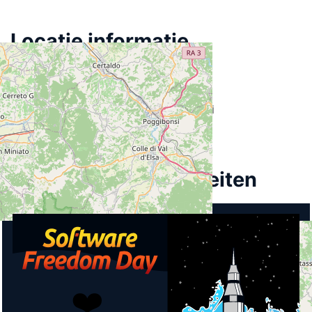
Locatie informatie
Straat
Via Dante 39
Plaats
53036 Poggibonsi
Land
Italië
Aankomende activiteiten