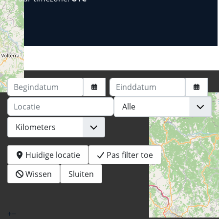
Begindatum
Einddatum
Locatie
Huidige locatie
Pas filter toe
Wissen
Sluiten
+
−