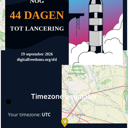
+
−
Timezone estimator
© OpenStreetMap
Your timezone:
UTC