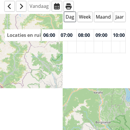
Vandaag
augustus 6 2026
Dag
Week
Maand
Jaar
00
Locaties en ruimtes
04:00
05:00
06:00
07:00
08:00
09:00
10:00
Centro Territoriale per il Volontariato