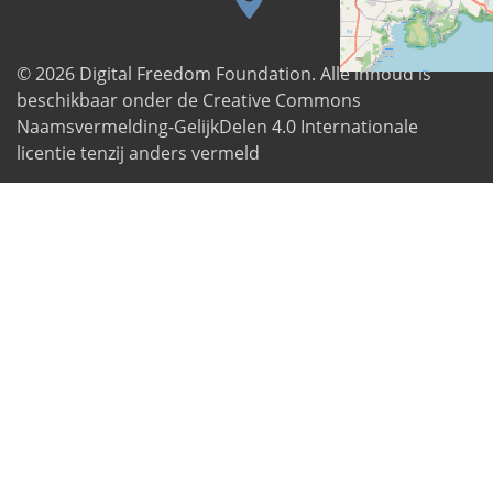
© 2026
Digital Freedom Foundation
. Alle inhoud is
beschikbaar onder de Creative Commons
Naamsvermelding-GelijkDelen 4.0 Internationale
licentie tenzij anders vermeld