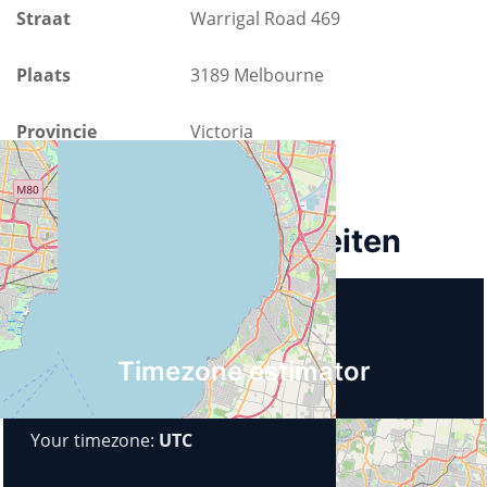
Straat
Warrigal Road 469
Plaats
3189 Melbourne
Provincie
Victoria
Land
Australië
Aankomende activiteiten
Timezone estimator
Your timezone:
UTC