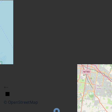
+
−
© OpenStreetMap