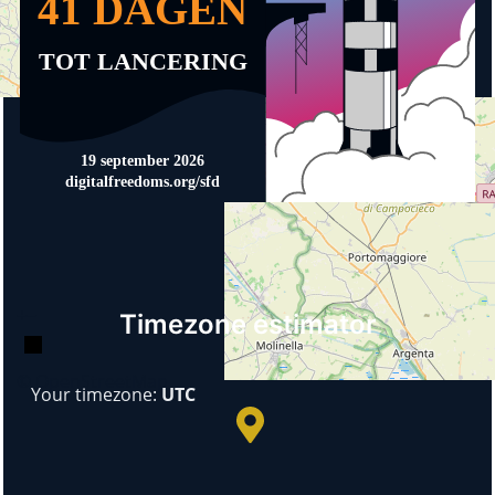
+
−
Timezone estimator
© OpenStreetMap
Your timezone:
UTC