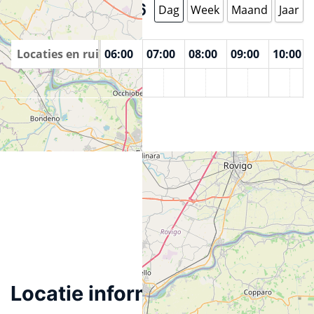
augustus 9 2026
Dag
Week
Maand
Jaar
00
Locaties en ruimtes
04:00
05:00
06:00
07:00
08:00
09:00
10:00
Agire Sociale
Locatie informatie