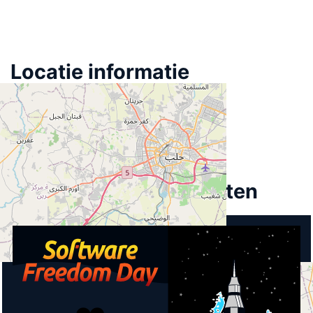
Locatie informatie
Plaats
Aleppo
Land
Syrië
HFD
,
SFD
,
DFD
Aankomende activiteiten