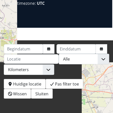
Your timezone:
UTC
Begindatum
Einddatum
Locatie
Huidige locatie
Pas filter toe
Wissen
Sluiten