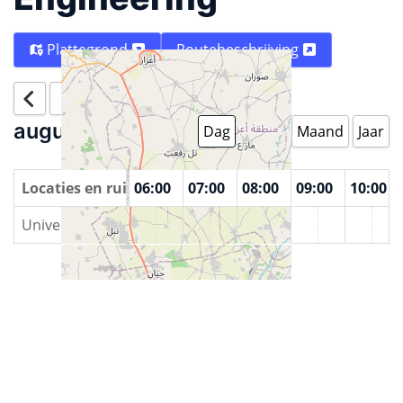
Plattegrond
Routebeschrijving
Vandaag
augustus 8 2026
Dag
Week
Maand
Jaar
00
Locaties en ruimtes
04:00
05:00
06:00
07:00
08:00
09:00
10:00
University of Aleppo - Faculty of Electrical & Electronic 