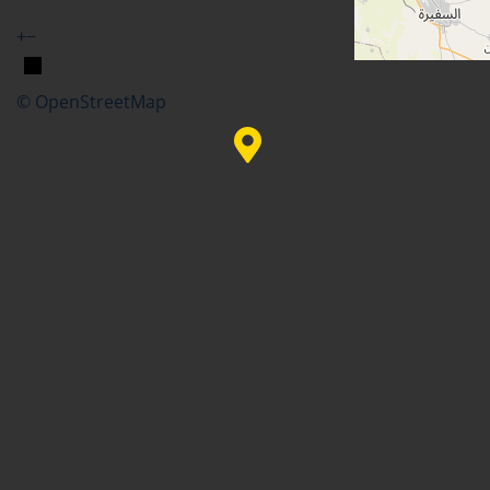
+
−
© OpenStreetMap