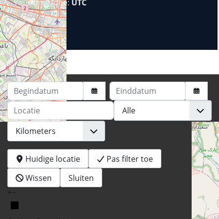
Your timezone:
UTC
Begindatum
Einddatum
Locatie
Huidige locatie
Pas filter toe
Wissen
Sluiten
+
−