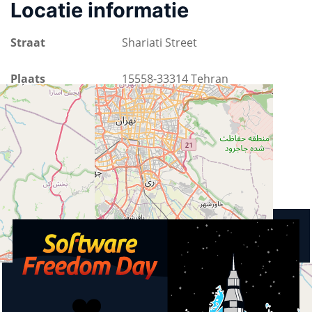
Locatie informatie
Straat
Shariati Street
Plaats
15558-33314 Tehran
Provincie
Tehran County
Land
Iran
Aankomende activiteiten