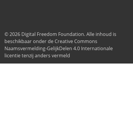
© 2026
Digital Freedom Foundation
. Alle inhoud is
beschikbaar onder de Creative Commons
Naamsvermelding-GelijkDelen 4.0 Internationale
licentie tenzij anders vermeld