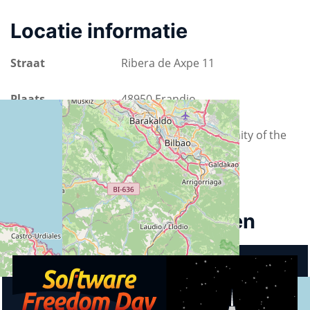
Locatie informatie
Straat
Ribera de Axpe 11
Plaats
48950 Erandio
Provincie
Autonomous Community of the
Basque Country
Land
Spanje
Aankomende activiteiten