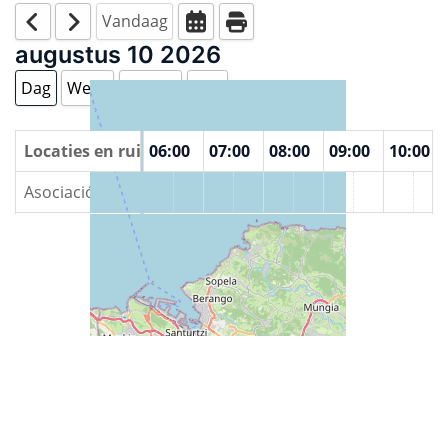
Vandaag
augustus 10 2026
Dag
Week
Maand
Jaar
00
Locaties en ruimtes
04:00
05:00
06:00
07:00
08:00
09:00
10:00
Asociación Educativa Reciclanet