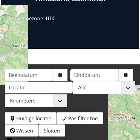
Your timezone:
UTC
Begindatum
Einddatum
Locatie
Huidige locatie
Pas filter toe
Wissen
Sluiten
+
−