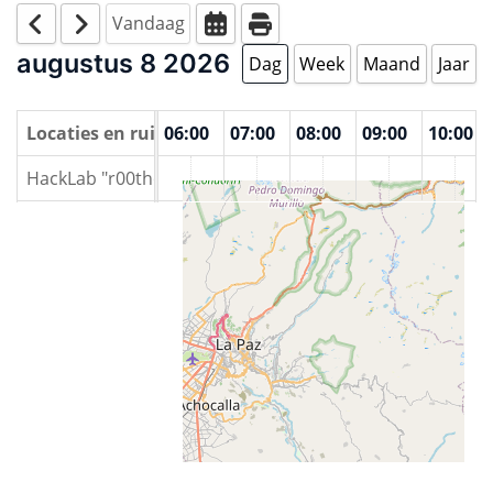
Vandaag
augustus 8 2026
Dag
Week
Maand
Jaar
00
Locaties en ruimtes
04:00
05:00
06:00
07:00
08:00
09:00
10:00
HackLab "r00thouse" La Paz