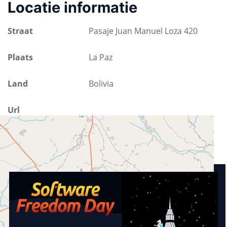
Locatie informatie
Straat
Pasaje Juan Manuel Loza 420
Plaats
La Paz
Land
Bolivia
Url
https://www.hacklab.org.bo/visitanos/
Aankomende activiteiten