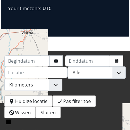
Your timezone:
UTC
Begindatum
Einddatum
Locatie
Huidige locatie
Pas filter toe
Wissen
Sluiten
+
−