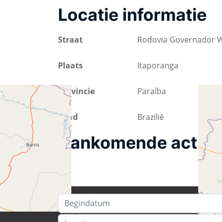
Locatie informatie
Straat
Rodovia Governador W
Plaats
Itaporanga
Provincie
Paraíba
Land
Brazilië
Aankomende activit
Begindatum
Locatie