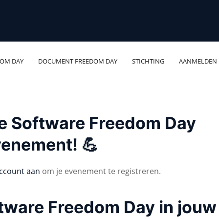
DOM DAY
DOCUMENT FREEDOM DAY
STICHTING
AANMELDEN
 je Software Freedom Day
venement! 💪
ccount aan
om je evenement te registreren.
ftware Freedom Day in jouw