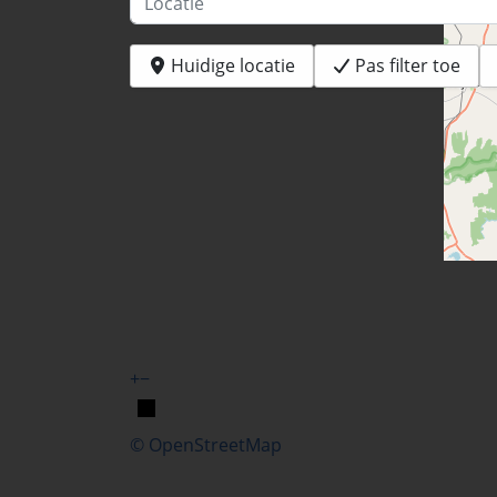
Huidige locatie
Pas filter toe
+
−
© OpenStreetMap