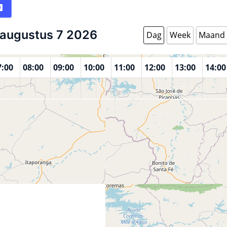
augustus 7 2026
Dag
Week
Maand
7:00
08:00
09:00
10:00
11:00
12:00
13:00
14:00
Tecnologia da Paraíba - Campus Itaporanga