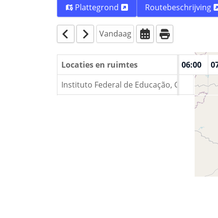
Plattegrond
Routebeschrijving
Vandaag
00:00
01:00
Locaties en ruimtes
02:00
03:00
04:00
05:00
06:00
0
Instituto Federal de Educação, Ciência e 