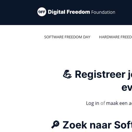
SOFTWARE FREEDOM DAY
HARDWARE FREE
💪 Registreer
e
Log in
of
maak een a
🔎 Zoek naar So