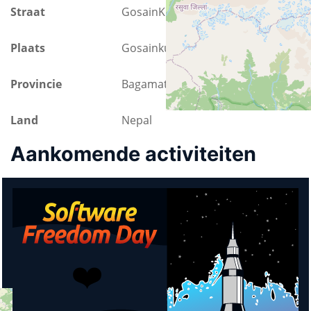
Straat
GosainKunda Trek
Plaats
Gosainkund
Provincie
Bagamati Province
Land
Nepal
Aankomende activiteiten