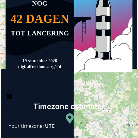
+
−
Timezone estimator
© OpenStreetMap
Your timezone:
UTC