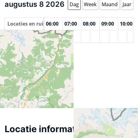
augustus 8 2026
Dag
Week
Maand
Jaar
00
Locaties en ruimtes
04:00
05:00
06:00
07:00
08:00
09:00
10:00
Lake viewpoint
Locatie informatie