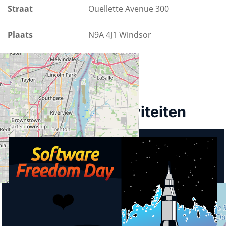
Straat
Ouellette Avenue 300
Plaats
N9A 4J1 Windsor
Provincie
Ontario
Land
Canada
Aankomende activiteiten