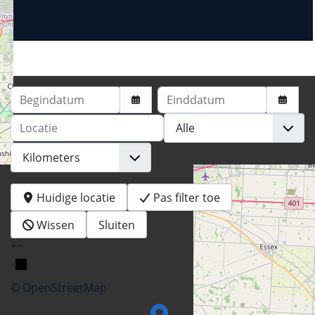
Begindatum
Einddatum
Locatie
Huidige locatie
Pas filter toe
Wissen
Sluiten
+
−
© OpenStreetMap