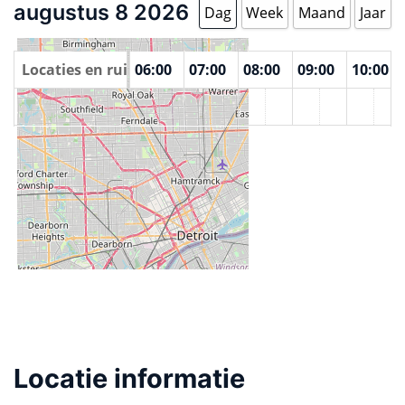
augustus 8 2026
Dag
Week
Maand
Jaar
00
Locaties en ruimtes
04:00
05:00
06:00
07:00
08:00
09:00
10:00
Windsor Hackforge
Locatie informatie