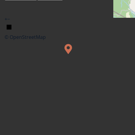
+
−
© OpenStreetMap