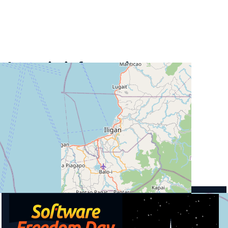
Locatie informatie
Straat
Andres Bonifacio Avenue
Plaats
9200 Iligan
Land
Filipijnen
Aankomende activiteiten