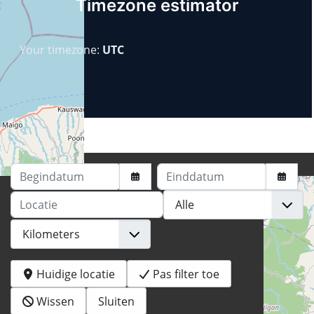
Timezone estimator
Your timezone:
UTC
Begindatum
Einddatum
Locatie
Huidige locatie
Pas filter toe
Wissen
Sluiten