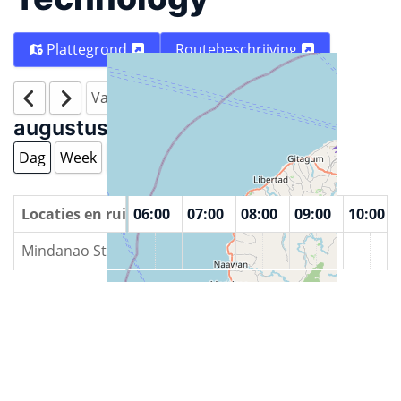
Plattegrond
Routebeschrijving
Vandaag
augustus 10 2026
Dag
Week
Maand
Jaar
00
Locaties en ruimtes
04:00
05:00
06:00
07:00
08:00
09:00
10:00
Mindanao State University - Iligan Institute of Technolog