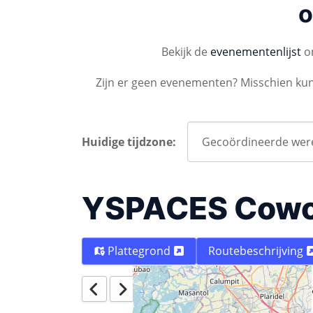
o
Bekijk de
evenementenlijst
om
Zijn er geen evenementen? Misschien ku
Huidige tijdzone:
YSPACES Cowo
Plattegrond
Routebeschrijving
Vandaag