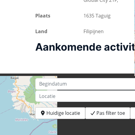
Global City 21F,
Plaats
1635 Taguig
Land
Filipijnen
Aankomende activit
Begindatum
Locatie
Huidige locatie
Pas filter toe
+
−