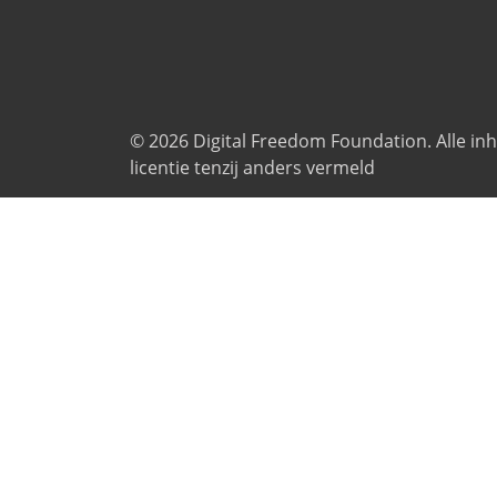
© 2026
Digital Freedom Foundation
. Alle i
licentie tenzij anders vermeld