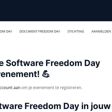
DOM DAY
DOCUMENT FREEDOM DAY
STICHTING
AANMELDEN
 je Software Freedom Day
venement! 💪
ccount aan
om je evenement te registreren.
ftware Freedom Day in jouw