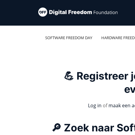
SOFTWARE FREEDOM DAY
HARDWARE FREE
💪 Registreer
e
Log in
of
maak een a
🔎 Zoek naar So