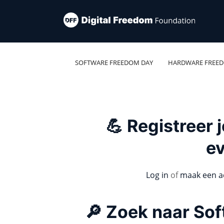
SOFTWARE FREEDOM DAY
HARDWARE FREE
💪 Registreer
e
Log in
of
maak een a
🔎 Zoek naar So