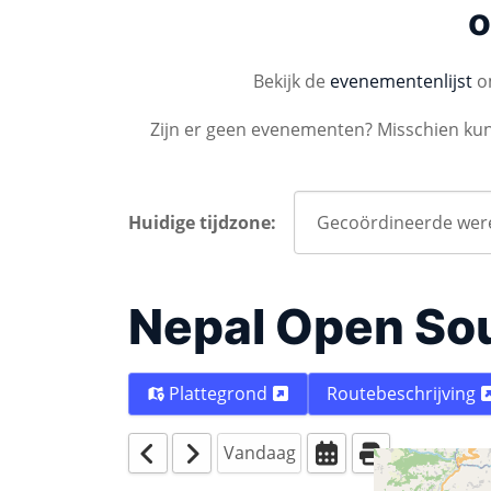
o
Bekijk de
evenementenlijst
om
Zijn er geen evenementen? Misschien ku
Huidige tijdzone:
Nepal Open So
Plattegrond
Routebeschrijving
Vandaag