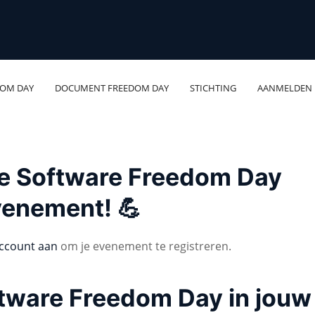
DOM DAY
DOCUMENT FREEDOM DAY
STICHTING
AANMELDEN
 je Software Freedom Day
venement! 💪
ccount aan
om je evenement te registreren.
ftware Freedom Day in jouw