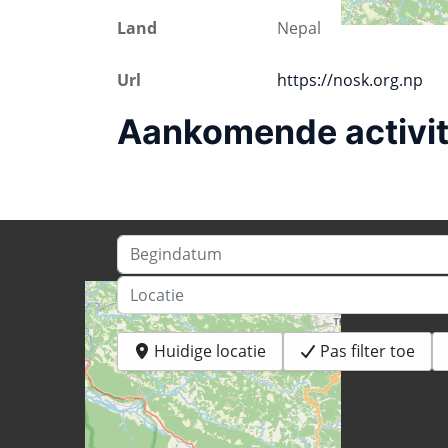
Land
Nepal
Url
https://nosk.org.np
Aankomende activit
Begindatum
Locatie
Huidige locatie
Pas filter toe
+
−