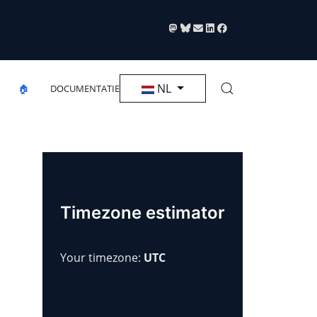
Selecteer de taal
NL
🏠
DOCUMENTATIE
Timezone estimator
Your timezone:
UTC