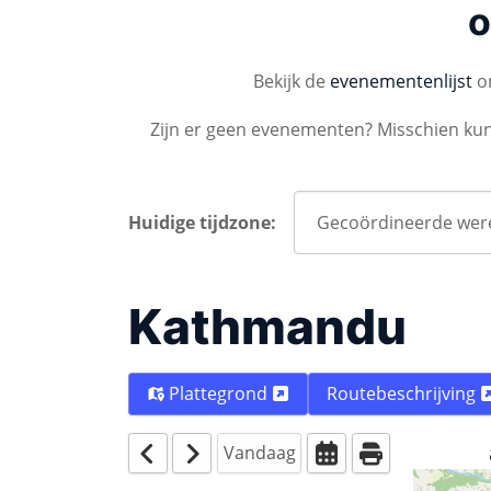
o
Bekijk de
evenementenlijst
om
Zijn er geen evenementen? Misschien ku
Huidige tijdzone:
Kathmandu
Plattegrond
Routebeschrijving
Vandaag