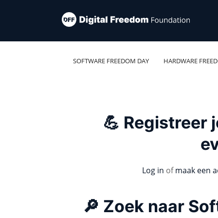
SOFTWARE FREEDOM DAY
HARDWARE FREE
💪 Registreer
e
Log in
of
maak een a
🔎 Zoek naar So