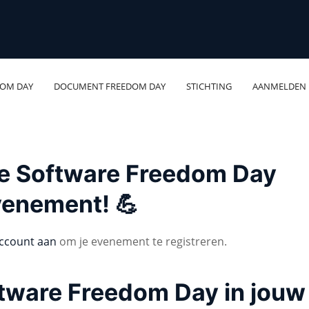
DOM DAY
DOCUMENT FREEDOM DAY
STICHTING
AANMELDEN
 je Software Freedom Day
venement! 💪
ccount aan
om je evenement te registreren.
ftware Freedom Day in jouw