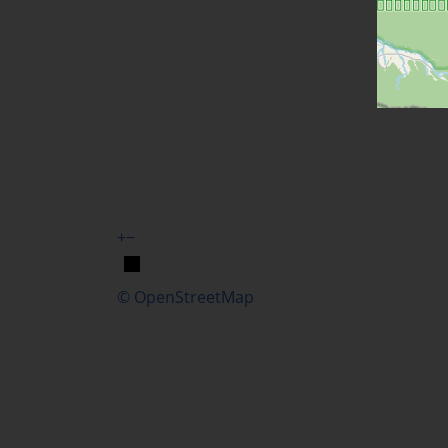
+
−
© OpenStreetMap