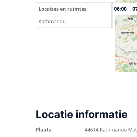
00:00
01:00
Locaties en ruimtes
02:00
03:00
04:00
05:00
06:00
0
Kathmandu
Locatie informatie
Plaats
44614 Kathmandu Metr