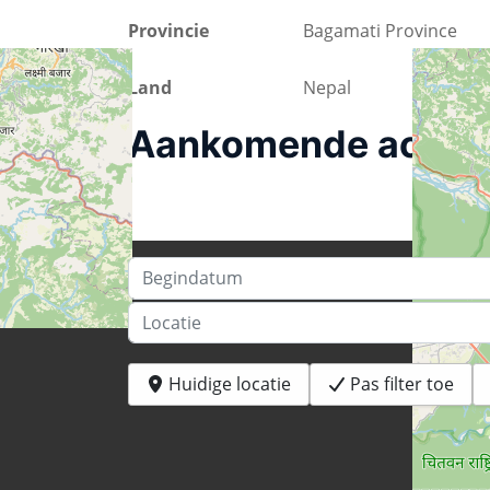
Provincie
Bagamati Province
Land
Nepal
Aankomende activit
Begindatum
Locatie
Huidige locatie
Pas filter toe