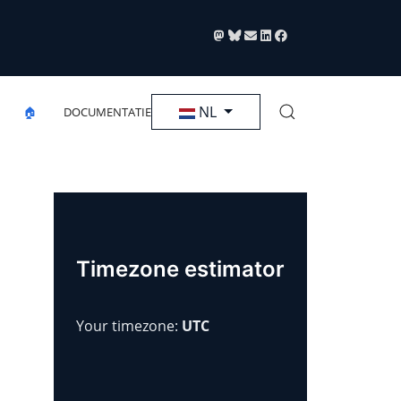
Selecteer de taal
NL
🏠
DOCUMENTATIE
Timezone estimator
Your timezone:
UTC