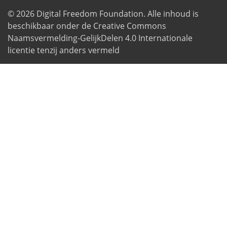
© 2026
Digital Freedom Foundation
. Alle inhoud is
beschikbaar onder de Creative Commons
Naamsvermelding-GelijkDelen 4.0 Internationale
licentie tenzij anders vermeld