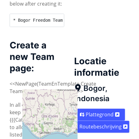
below after creating it:
* Bogor Freedom Team
Create a
new Team
Locatie
page:
informatie
<<NewPage(TeamEnTemplate,Create
Bogor,
Team,2013/Indonesia/Bogor)>>
Indonesia
In all cases you need to
keep the
Plattegrond
{{{CategoryCity2013}}}
Routebeschrijving
to allow your city to be
listed!