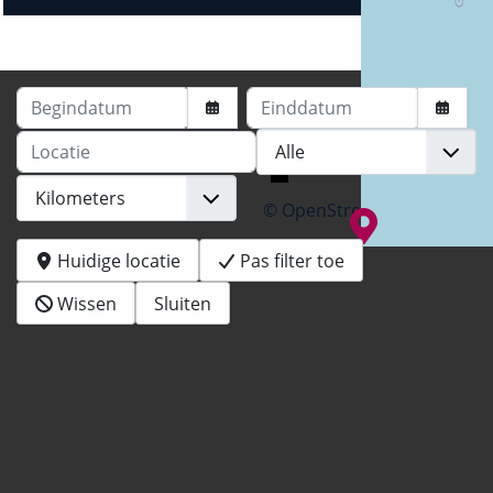
Begindatum
Einddatum
Locatie
+
−
© OpenStreetMap
Huidige locatie
Pas filter toe
Wissen
Sluiten