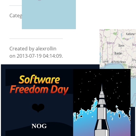
CategoryCity2013
Created by alexrollin
on 2013-07-19 04:14:09.