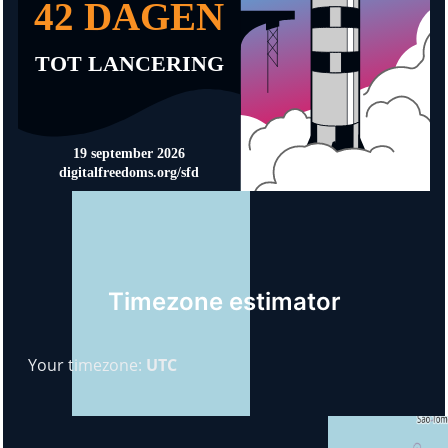
Timezone estimator
Your timezone:
UTC