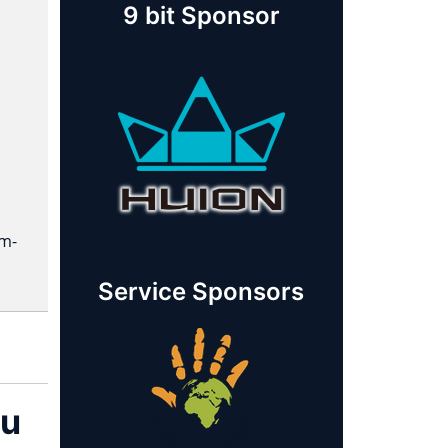
9 bit Sponsor
em-
Service Sponsors
eu