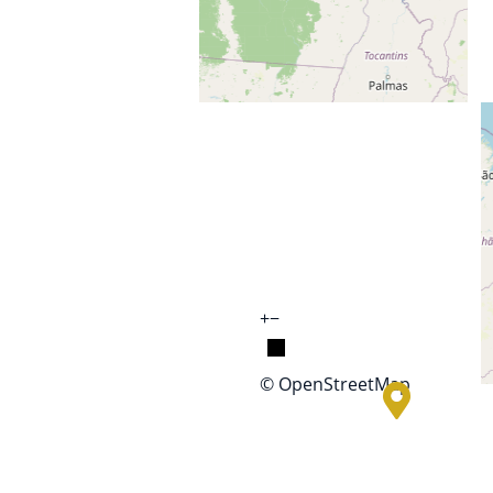
+
−
© OpenStreetMap