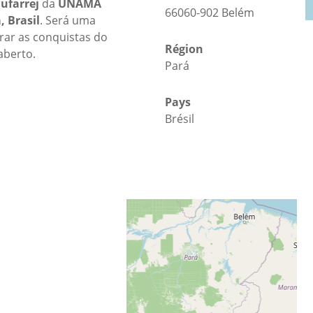
ufarrej
da
UNAMA
66060-902 Belém
, Brasil
. Será uma
rar as conquistas do
Région
aberto.
Pará
Pays
Brésil