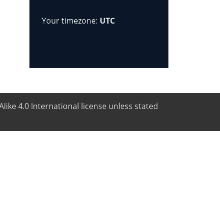
Your timezone:
UTC
like 4.0 International license unless stated