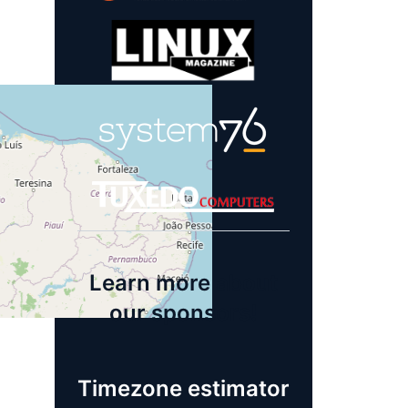
Learn more about
our sponsors!
Timezone estimator