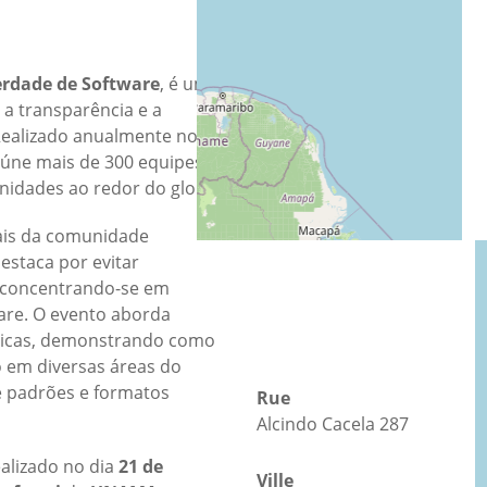
UNAMA
erdade de Software
, é uma
Carte
a transparência e a
Directions
 Realizado anualmente no
eúne mais de 300 equipes
nidades ao redor do globo.
nais da comunidade
estaca por evitar
, concentrando-se em
are. O evento aborda
cnicas, demonstrando como
o em diversas áreas do
e padrões e formatos
Rue
Alcindo Cacela 287
alizado no dia
21 de
Ville