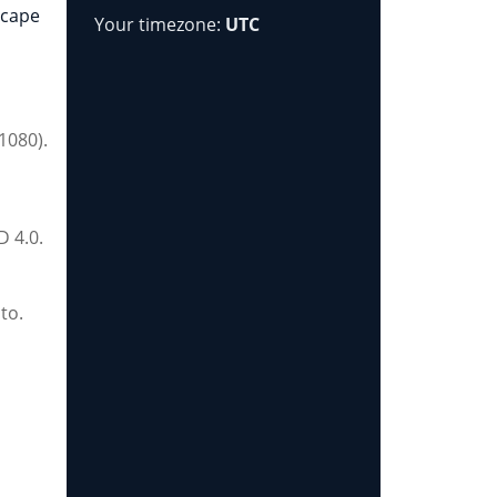
scape
Your timezone:
UTC
1080).
D 4.0.
to.