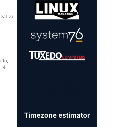
reativa
ndo,
 el
Learn more about
our sponsors!
Timezone estimator