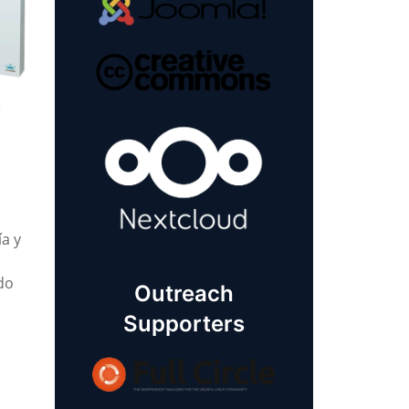
ía y
do
Outreach
Supporters