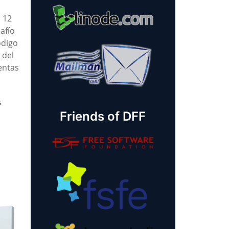
 12
afío
ódigo
 del
entas
s
Friends of DFF