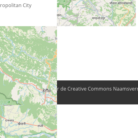
opolitan City
nhoud is beschikbaar onder de Creative Commons Naamsverm