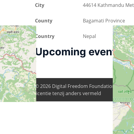
City
44614 Kathmandu Metr
County
Bagamati Province
Country
Nepal
Upcoming events
© 2026
Digital Freedom Foundation
. Alle i
licentie tenzij anders vermeld