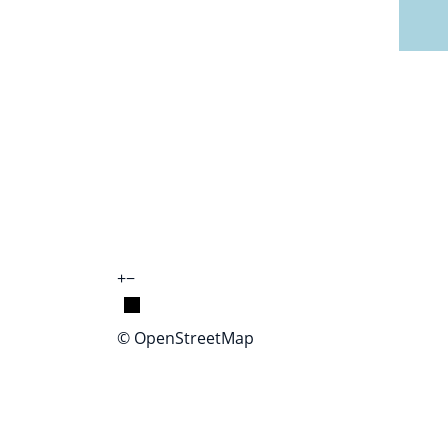
+
−
© OpenStreetMap