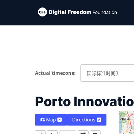
Actual timezone:
Porto Innovati
Map
Directions