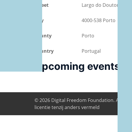
Street
Largo do Doutor Tito 
City
4000-538 Porto
County
Porto
Country
Portugal
Upcoming events
© 2026
Digital Freedom Foundation
. Alle i
licentie tenzij anders vermeld