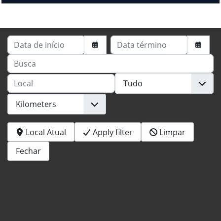
Data de início
Data término
Busca
Local
Local Atual
Apply filter
Limpar
Fechar