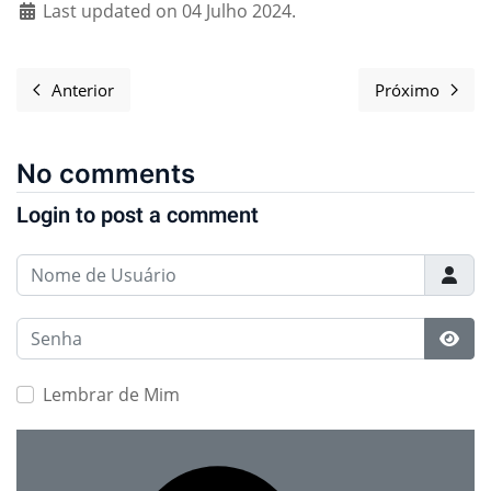
Last updated on 04 Julho 2024.
Anterior
Próximo
Artigo anterior: Talk on LibrePlanet 2024
Próximo a
No comments
Login to post a comment
Nome de Usuário
Senha
Most
Lembrar de Mim