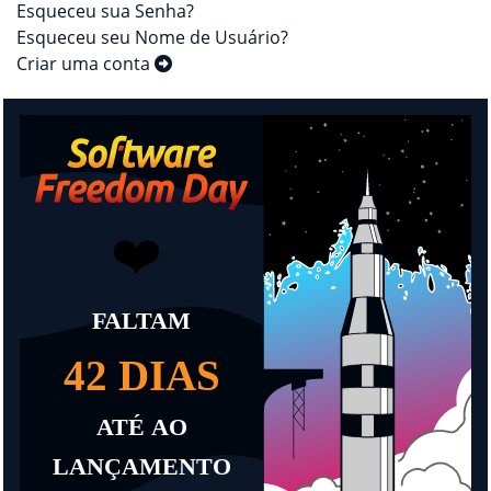
Esqueceu sua Senha?
Esqueceu seu Nome de Usuário?
Criar uma conta