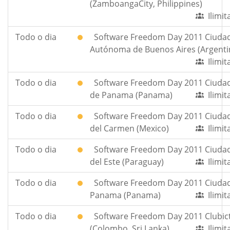
(ZamboangaCity, Philippines)
Ilimi
Todo o dia
Software Freedom Day 2011 Ciuda
Autónoma de Buenos Aires (Argenti
Ilimi
Todo o dia
Software Freedom Day 2011 Ciuda
de Panama (Panama)
Ilimi
Todo o dia
Software Freedom Day 2011 Ciuda
del Carmen (Mexico)
Ilimi
Todo o dia
Software Freedom Day 2011 Ciuda
del Este (Paraguay)
Ilimi
Todo o dia
Software Freedom Day 2011 Ciuda
Panama (Panama)
Ilimi
Todo o dia
Software Freedom Day 2011 Clubic
(Colombo, Sri Lanka)
Ilimi