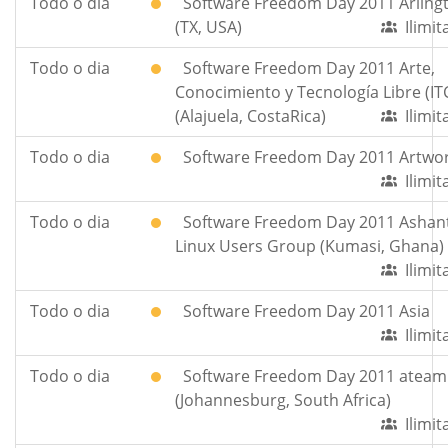
Todo o dia
Software Freedom Day 2011 Arling
(TX, USA)
Ilimi
Todo o dia
Software Freedom Day 2011 Arte,
Conocimiento y Tecnología Libre (IT
(Alajuela, CostaRica)
Ilimi
Todo o dia
Software Freedom Day 2011 Artwo
Ilimi
Todo o dia
Software Freedom Day 2011 Ashant
Linux Users Group (Kumasi, Ghana)
Ilimi
Todo o dia
Software Freedom Day 2011 Asia
Ilimi
Todo o dia
Software Freedom Day 2011 ateam
(Johannesburg, South Africa)
Ilimi