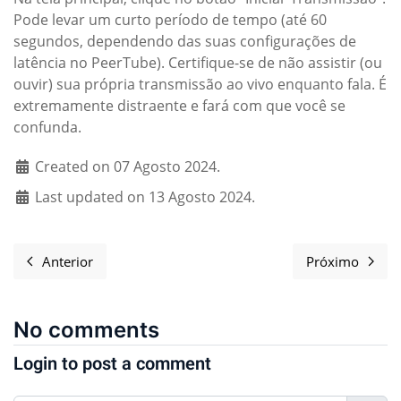
Pode levar um curto período de tempo (até 60
segundos, dependendo das suas configurações de
latência no PeerTube). Certifique-se de não assistir (ou
ouvir) sua própria transmissão ao vivo enquanto fala. É
extremamente distraente e fará com que você se
confunda.
Created on 07 Agosto 2024.
Last updated on 13 Agosto 2024.
Anterior
Próximo
Artigo anterior: Style Elements for Freedomday events
Próximo a
No comments
Login to post a comment