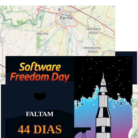
Cidade
43122 Parma
País
Itália
Próximos Eventos