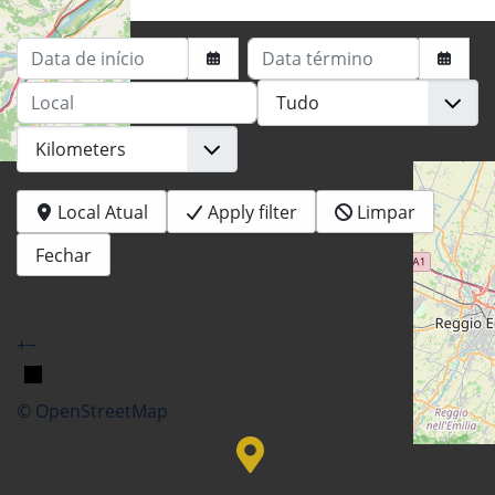
Data de início
Data término
Local
Local Atual
Apply filter
Limpar
Fechar
+
−
© OpenStreetMap