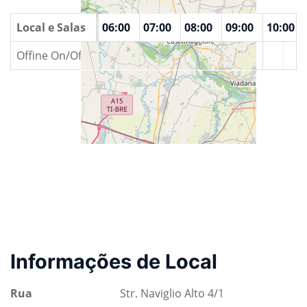
00
Local e Salas
04:00
05:00
06:00
07:00
08:00
09:00
10:00
Offine On/Off
Informações de Local
Rua
Str. Naviglio Alto 4/1