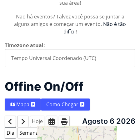
sua área!
Não há eventos? Talvez você possa se juntar a
alguns amigos e começar um evento.
Não é tão
difícil
!
Timezone atual:
Offine On/Off
Mapa
Como Chegar
Agosto 6 2026
Hoje
Dia
Semana
Mês
Ano