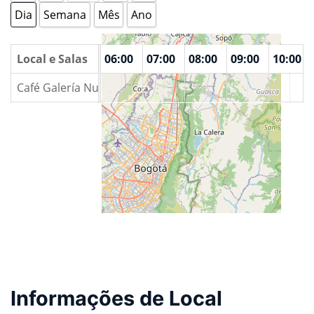
Dia
Semana
Mês
Ano
00
Local e Salas
04:00
05:00
06:00
07:00
08:00
09:00
10:00
Café Galería Nuestra Herencia
Informações de Local