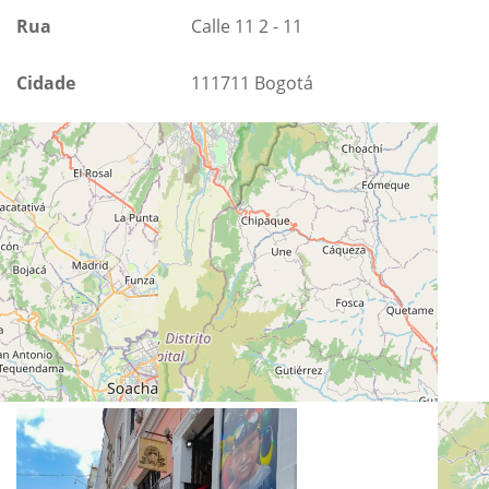
Rua
Calle 11 2 - 11
Cidade
111711 Bogotá
País
Colômbia
Url
https://galeriacafenuestraherencia.com/
☕ Café & Galería 🖼️
Productos Nacionales Ancestrales 🇨🇴🌱
Diez mil metros de arte comunitario 📏📐
La Candelaria, Bogotá
Envíos a todo el mundo 🌎