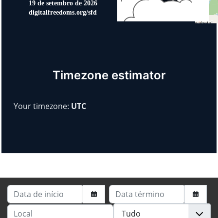
Timezone estimator
Your timezone:
UTC
Data de início
Data término
Local