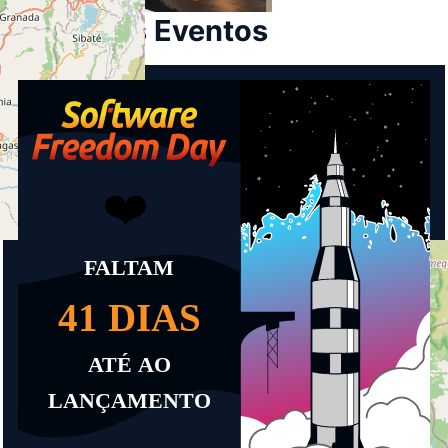
Próximos Eventos
+
−
© OpenStreetMap