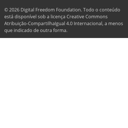
© 2026
Digital Freedom Foundation
. Todo o conteúdo
está disponível sob a licença Creative Commons
Atribuição-CompartilhaIgual 4.0 Internacional, a menos
que indicado de outra forma.