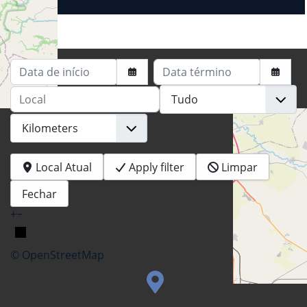
Data de início
Data término
Local
Local Atual
Apply filter
Limpar
Fechar
+
−
© OpenStreetMap