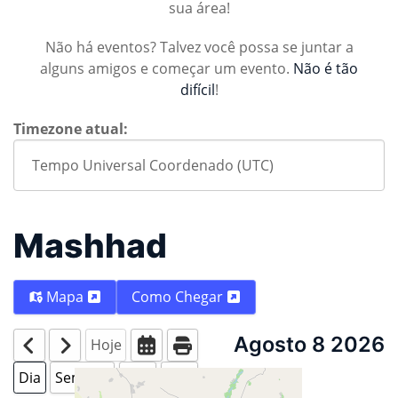
sua área!
Não há eventos? Talvez você possa se juntar a
alguns amigos e começar um evento.
Não é tão
difícil
!
Timezone atual:
Mashhad
Mapa
Como Chegar
Agosto 8 2026
Hoje
Dia
Semana
Mês
Ano