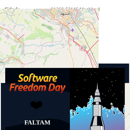
Cidade
91369-53115 Mashhad
Estado
Razavi Khorasan
País
Irã
Próximos Eventos