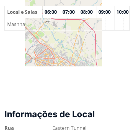
00
Local e Salas
04:00
05:00
06:00
07:00
08:00
09:00
10:00
Mashhad
Informações de Local
Rua
Eastern Tunnel