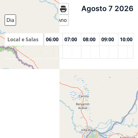
Agosto 7 2026
Hoje
Dia
Semana
Mês
Ano
00
Local e Salas
04:00
05:00
06:00
07:00
08:00
09:00
10:00
Archived location for Qu@n_tr0n Rio de Janeiro Brazil