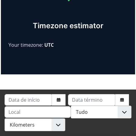
Timezone estimator
Your timezone:
UTC
Data de início
Data término
Local