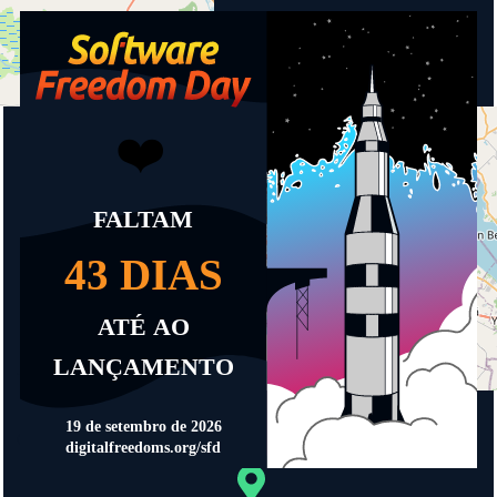
+
−
© OpenStreetMap