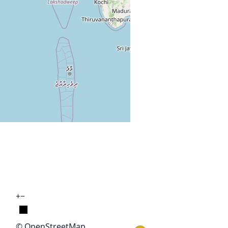
+
−
© OpenStreetMap