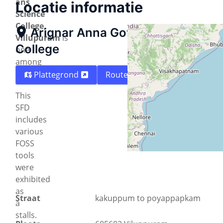
ans
Locatie informatie
Science
College,
Arignar Anna Govt. Arts and Sci
Villupuram
is
College
one
among
them.
Plattegrond
Routebeschrijving
This
SFD
includes
various
FOSS
tools
were
exhibited
as
Straat
kakuppum to poyappapkam
a
stalls.