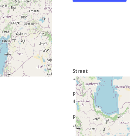
Straat
سرچشمه
Plaats
45186-58153 زنجان
Provincie
استان زنجان