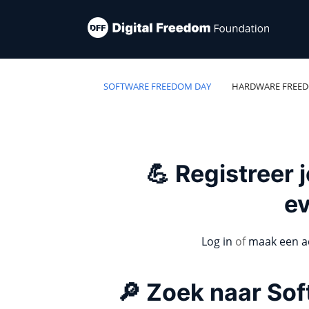
SOFTWARE FREEDOM DAY
HARDWARE FREE
💪 Registreer
e
Log in
of
maak een a
🔎 Zoek naar So