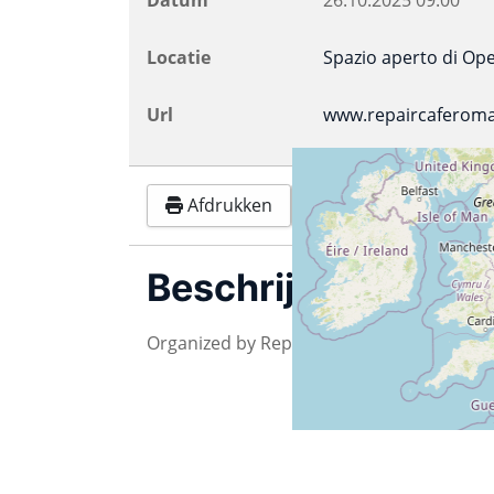
Locatie
Spazio aperto di Op
Url
www.repaircaferoma8.
Afdrukken
Google
.ics 
Beschrijving
Organized by Repair Café Roma San Paolo 