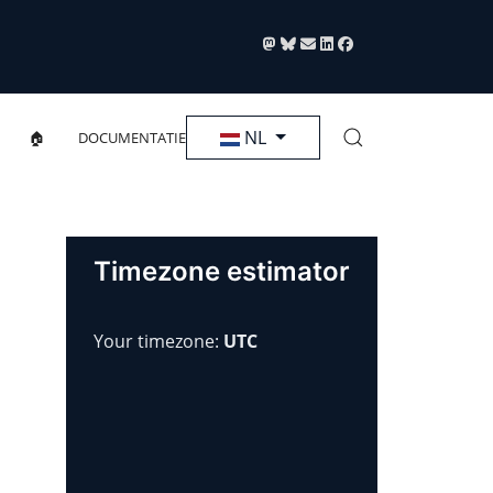
Selecteer de taal
NL
🏠
DOCUMENTATIE
Timezone estimator
Your timezone:
UTC