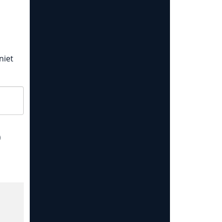
niet
o