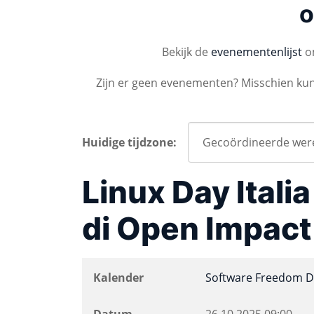
o
Bekijk de
evenementenlijst
om
Zijn er geen evenementen? Misschien ku
Huidige tijdzone:
Linux Day Itali
di Open Impact
Kalender
Software Freedom D
Datum
26.10.2025
09:00