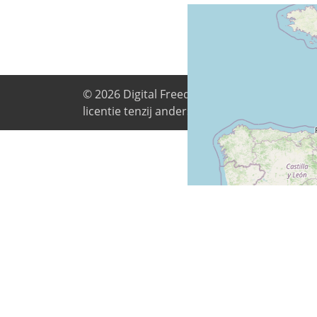
© 2026
Digital Freedom Foundation
. Alle i
licentie tenzij anders vermeld