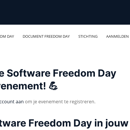
DOM DAY
DOCUMENT FREEDOM DAY
STICHTING
AANMELDEN
 je Software Freedom Day
venement! 💪
ccount aan
om je evenement te registreren.
ftware Freedom Day in jouw