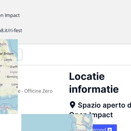
en Impact
it/ri-fest
(Outlook)
Locatie
informatie
- Reware - Officine Zero
Spazio aperto d
Open Impact
Plattegrond