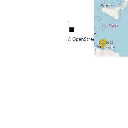
+
−
© OpenStreetMap