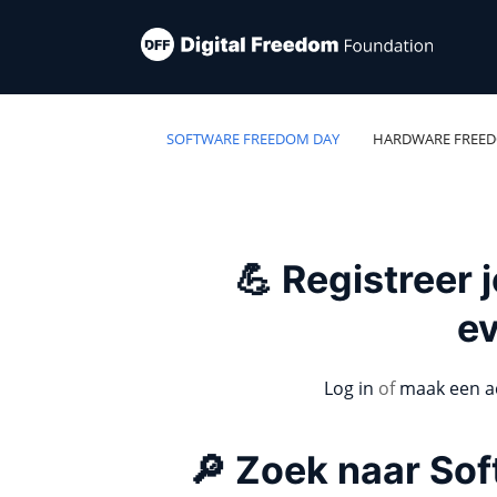
SOFTWARE FREEDOM DAY
HARDWARE FREE
💪 Registreer
e
Log in
of
maak een a
🔎 Zoek naar So