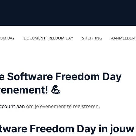
DOM DAY
DOCUMENT FREEDOM DAY
STICHTING
AANMELDEN
 je Software Freedom Day
venement! 💪
ccount aan
om je evenement te registreren.
ftware Freedom Day in jouw