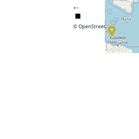
+
−
© OpenStreetMap