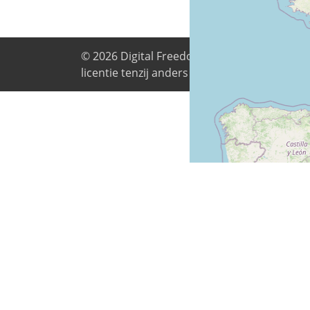
© 2026
Digital Freedom Foundation
. Alle i
licentie tenzij anders vermeld