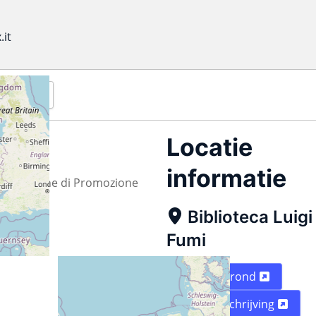
.it
(Outlook)
Locatie
informatie
ssociazione di Promozione
Biblioteca Luigi
Fumi
Plattegrond
Routebeschrijving