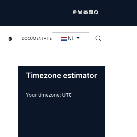
Selecteer de taal
NL
🏠
DOCUMENTATIE
Timezone estimator
Your timezone:
UTC