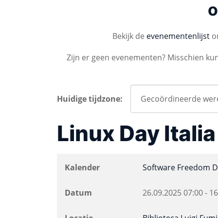
o
Bekijk de
evenementenlijst
om
Zijn er geen evenementen? Misschien ku
Huidige tijdzone:
Linux Day Itali
Kalender
Software Freedom D
Datum
26.09.2025
07:00
-
16
Locatie
Biblioteca Luigi Fumi