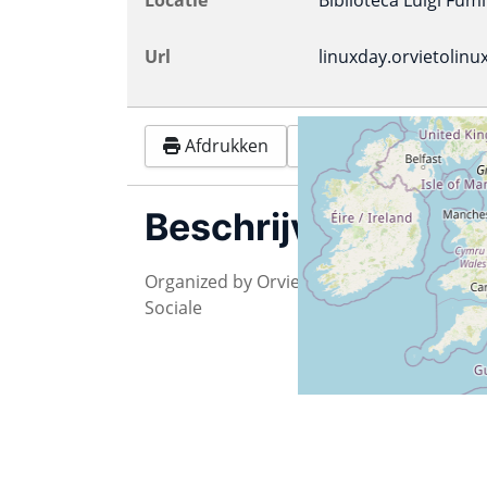
Url
linuxday.orvietolinux
Afdrukken
Google
.ics 
Beschrijving
Organized by Orvieto Linux User Group A
Sociale