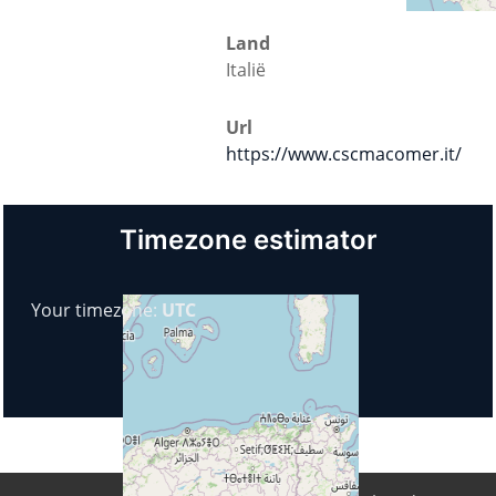
Land
Italië
Url
https://www.cscmacomer.it/
Timezone estimator
Your timezone:
UTC