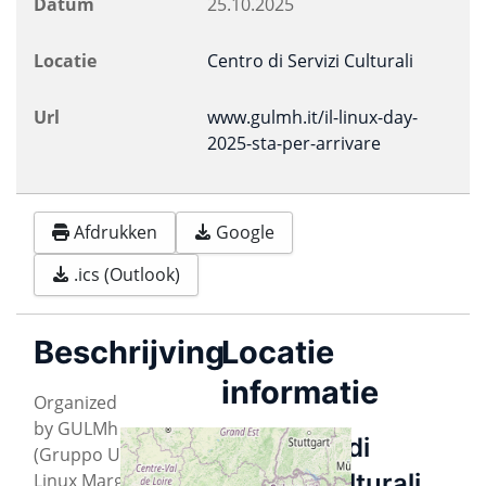
Datum
25.10.2025
Locatie
Centro di Servizi Culturali
Url
www.gulmh.it/il-linux-day-
2025-sta-per-arrivare
Afdrukken
Google
.ics (Outlook)
Beschrijving
Locatie
informatie
Organized
by GULMh
Centro di
(Gruppo Utenti
Servizi Culturali
Linux Marghine)