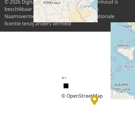
© 2026
Digital Freedom Foundation
. Alle inhoud is
beschikbaar onder de Creative Commons
Naamsvermelding-GelijkDelen 4.0 Internationale
licentie tenzij anders vermeld
+
−
© OpenStreetMap