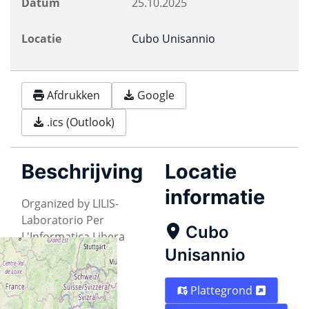
Datum
25.10.2025
Locatie
Cubo Unisannio
Afdrukken
Google
.ics (Outlook)
Beschrijving
Locatie
informatie
Organized by LILIS-
Laboratorio Per
Cubo
L'Informatica Libera
Unisannio
Sannita
Plattegrond