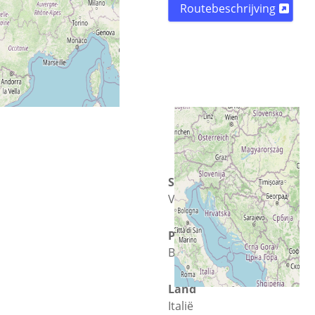
Routebeschrijving
Straat
Via dei Mulini
Plaats
Benevento
Land
Italië