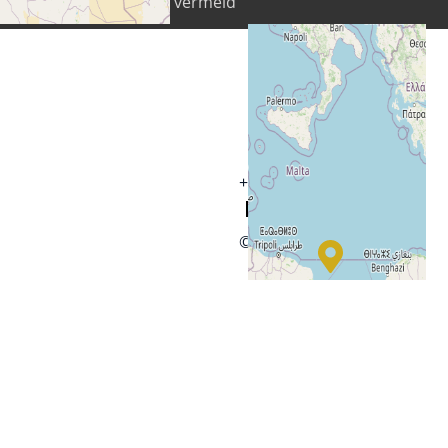
licentie tenzij anders vermeld
+
−
© OpenStreetMap