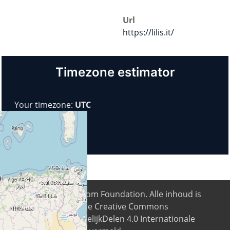
Url
https://lilis.it/
Timezone estimator
Your timezone:
UTC
© 2026
Digital Freedom Foundation
. Alle inhoud is
beschikbaar onder de Creative Commons
Naamsvermelding-GelijkDelen 4.0 Internationale