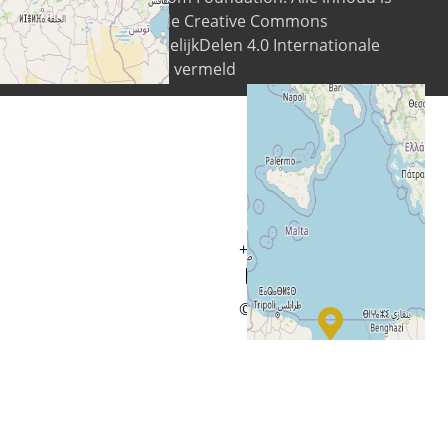
beschikbaar onder de Creative Commons
Naamsvermelding-GelijkDelen 4.0 Internationale
licentie tenzij anders vermeld
+
−
© OpenStreetMap