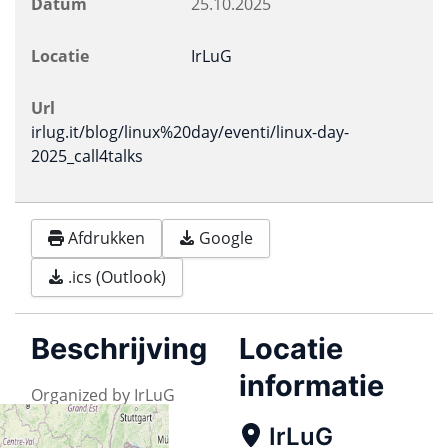
Datum
25.10.2025
Locatie
IrLuG
Url
irlug.it/blog/linux%20day/eventi/linux-day-
2025_call4talks
Afdrukken
Google
.ics (Outlook)
Beschrijving
Locatie
informatie
Organized by IrLuG
IrLuG