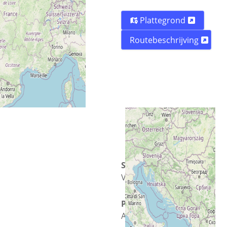
Plattegrond
Routebeschrijving
Straat
Via N. Iannacone 29
Plaats
Avellino