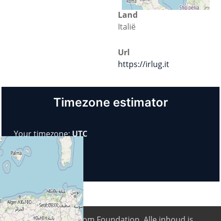
Land
Italië
Url
https://irlug.it
Timezone estimator
Your timezone:
UTC
© 2026
Digital Freedom Foundation
. Alle inhoud is