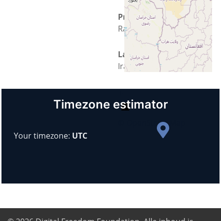
Provincie
Razavi Khorasan
Land
Iran
+
−
Timezone estimator
© OpenStreetMap
Your timezone:
UTC