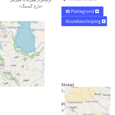
«پارچ گیمینگ»
Plattegrond
Routebeschrijving
Straat
Eastern Tunnel
Plaats
91369-53115 Mashhad