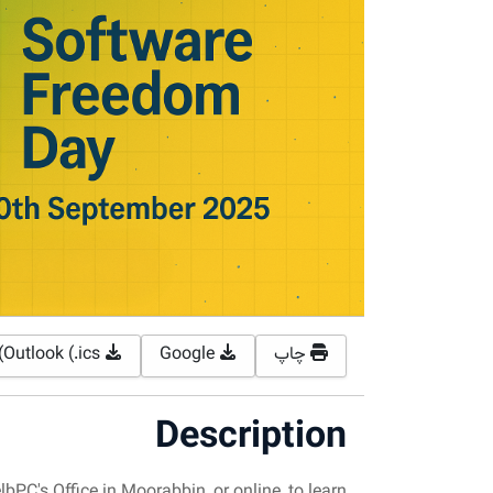
چاپ
Google
Outlook (.ics)
Description
lbPC's Office in Moorabbin, or online, to learn