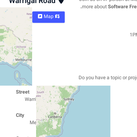
Warrigal Road
more about
Software Fr
Directions
Map
1PM
Street
Warrigal Road 469
City
3189 Melbourne