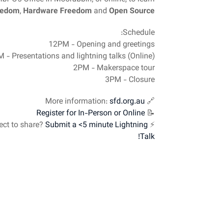
eedom
,
Hardware Freedom
and
Open Source.
Schedule:
12PM - Opening and greetings
 - Presentations and lightning talks (Online)
2PM - Makerspace tour
3PM - Closure
sfd.org.au
🔗 More information:
Register for In-Person or Online
📝
Submit a <5 minute Lightning
⚡ Do you have a topic or project to share?
Talk!