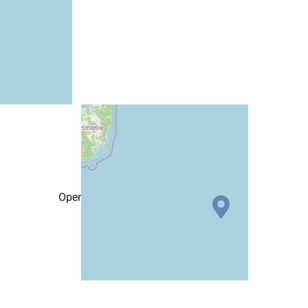
−
+
© OpenStreetMap