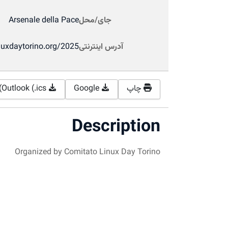
جای/محل
Arsenale della Pace
آدرس اینترنتی
nuxdaytorino.org/2025
چاپ
Google
Outlook (.ics)
Description
Organized by Comitato Linux Day Torino