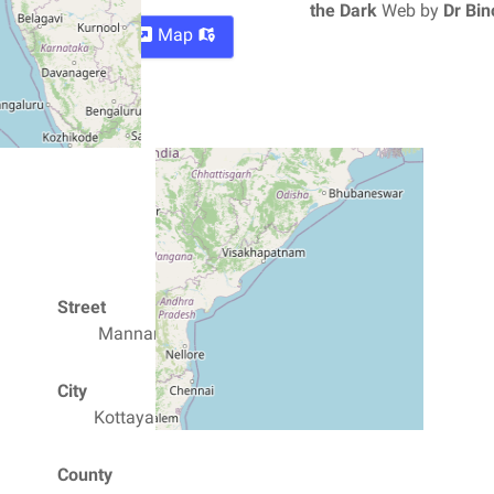
the
Dark
Web by
Dr
Bin
Directions
Map
Street
Mannanam Road
City
686561 Kottayam
County