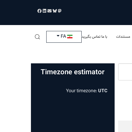
زبان خود را انتخاب کنید
FA
مستندات
با ما تماس بگیرید
Timezone estimator
Your timezone:
UTC