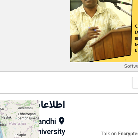
Softw
اطلاعات محل
Mahatma Gandhi
University
Talk on E
ncrypte