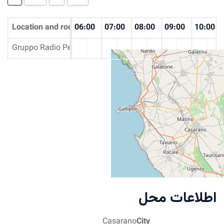
03:00
Location and rooms
04:00
05:00
06:00
07:00
08:00
09:00
10:
Gruppo Radio Penisola Salentina
لاعات محل
Casarano
City