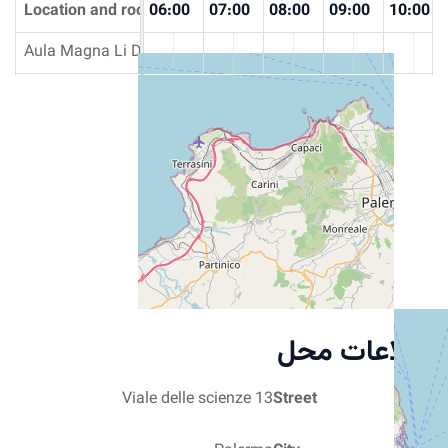
00
Location and rooms
04:00
05:00
06:00
07:00
08:00
09:00
10:00
Aula Magna Li Donni
اطلاعات محل
Viale delle scienze 13
Street