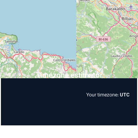
48950 Erandio
City
Autonomous Community of the
County
Basque Country
Spain
Country
رخدادهای پیش رو
Timezone estimator
Your timezone:
UTC