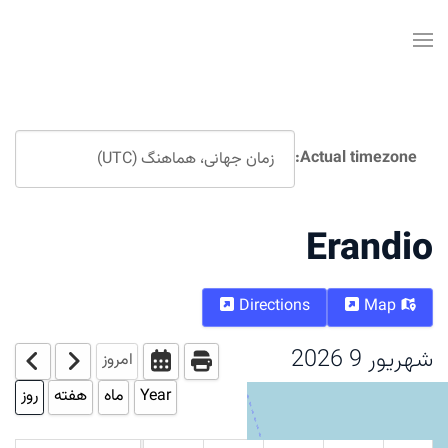
Actual timezone:
Erandio
Directions
Map
شهریور 9 2026
امروز
Year
ماه
هفته
روز