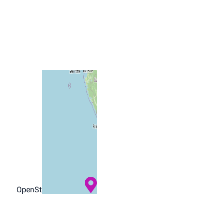
−
+
©
OpenStreetMap