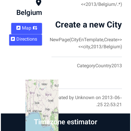
Belgium
Create
Map
Directions
<<NewPage(City
C
Created by U
Timezone esti