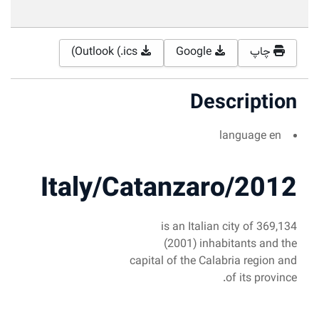
Outlook (.ics)
D
is an It
(2001) 
capital of the