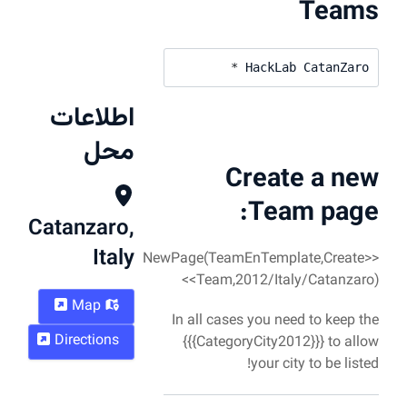
* 
H
اطلاعات
محل
Cr
Catanzaro,
Italy
<<NewPage(TeamE
Team,2012
Map
In all cases 
Directions
{{{Category