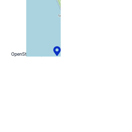
−
+
©
OpenStreetMap