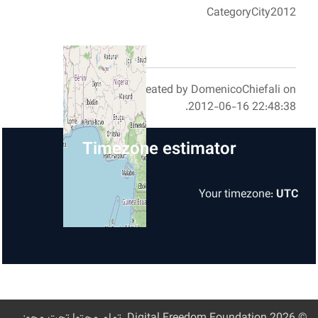
Created by D
20
Timezone esti