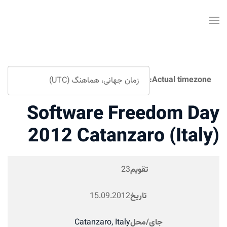
Software Fre
2012 Catanzar
ویم
23
ریخ
15.09.2012
حل
Catanzaro, Italy