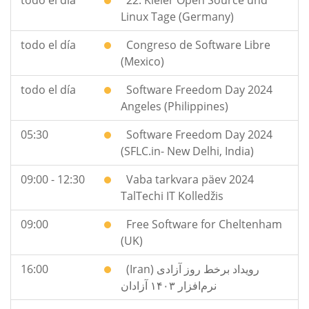
todo el día
22. Kieler Open Source und
Linux Tage (Germany)
todo el día
Congreso de Software Libre
(Mexico)
todo el día
Software Freedom Day 2024
Angeles (Philippines)
05:30
Software Freedom Day 2024
(SFLC.in- New Delhi, India)
09:00 - 12:30
Vaba tarkvara päev 2024
TalTechi IT Kolledžis
09:00
Free Software for Cheltenham
(UK)
16:00
(Iran) رویداد برخط روز آزادی
نرم‌افزار ۱۴۰۳ آزادان