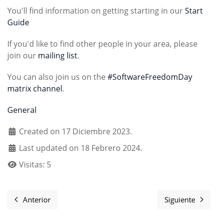
You'll find information on getting starting in our
Start
Guide
If you'd like to find other people in your area, please
join our
mailing list
.
You can also join us on the
#SoftwareFreedomDay
matrix channel
.
General
Created on 17 Diciembre 2023.
Last updated on 18 Febrero 2024.
Visitas: 5
Anterior
Siguiente
Artículo anterior: FOSS in schools
Artículo s