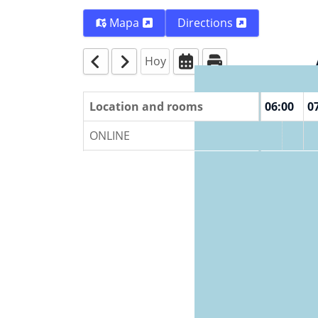
Mapa
Directions
Hoy
00:00
01:00
Location and rooms
02:00
03:00
04:00
05:00
06:00
0
ONLINE