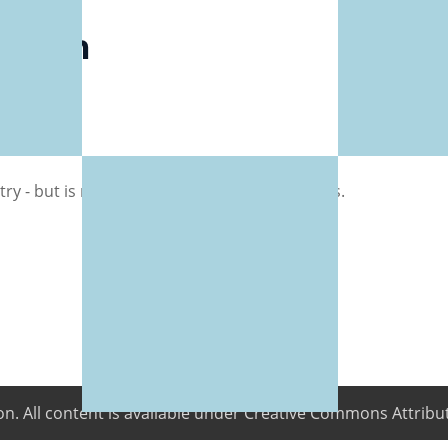
cación
ntry - but is meant to to used for online events.
on
. All content is available under Creative Commons Attribut