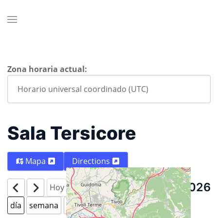
Zona horaria actual:
Sala Tersicore
Mapa
Directions
Agosto 7 2026
Hoy
día
semana
mes
Año