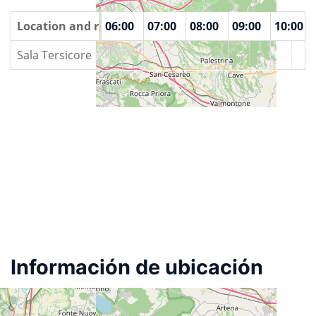
00
Location and rooms
04:00
05:00
06:00
07:00
08:00
09:00
10:00
Sala Tersicore
Información de ubicación
Ciudad
Velletri