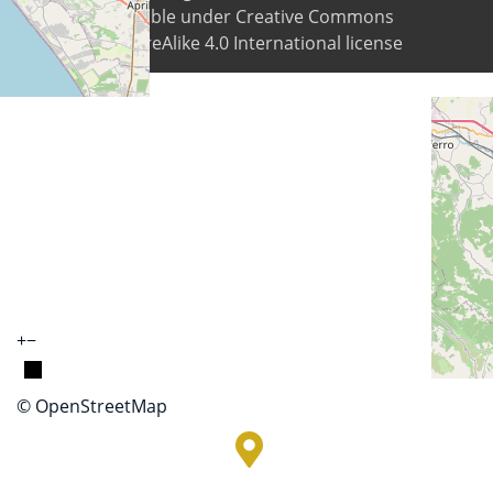
content is available under Creative Commons
Attribution-ShareAlike 4.0 International license
+
−
© OpenStreetMap