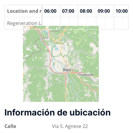
00
Location and rooms
04:00
05:00
06:00
07:00
08:00
09:00
10:00
Regeneration Lab
Información de ubicación
Calle
Via S. Agnese 22