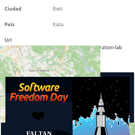
Ciudad
Rieti
País
Italia
Url
https://lnx.comune.rieti.it/content/regeneration-lab
Eventos próximos