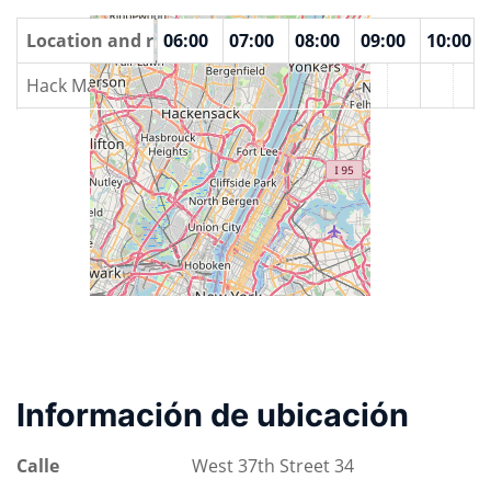
00
Location and rooms
04:00
05:00
06:00
07:00
08:00
09:00
10:00
Hack Manhattan
Información de ubicación
Calle
West 37th Street 34