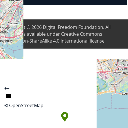
Copyright © 2026
Digital Freedom Foundation
. All
content is available under Creative Commons
Attribution-ShareAlike 4.0 International license
+
−
© OpenStreetMap