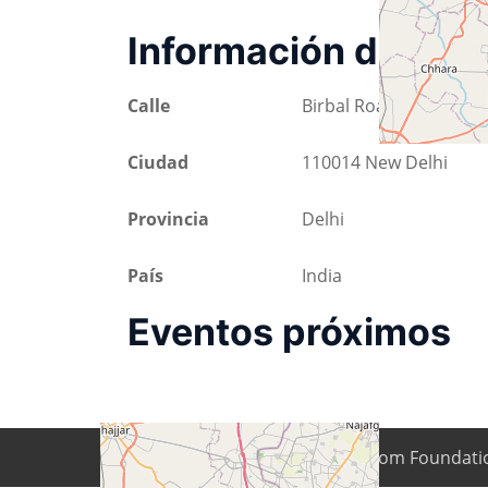
Información de ubi
Calle
Birbal Road 9
Ciudad
110014 New Delhi
Provincia
Delhi
País
India
Eventos próximos
Copyright © 2026
Digital Freedom Foundati