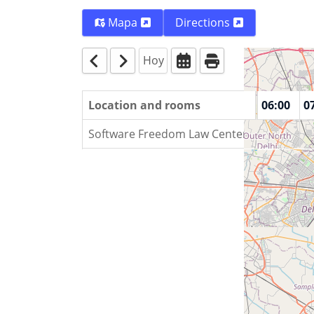
Mapa
Directions
Hoy
00:00
01:00
Location and rooms
02:00
03:00
04:00
05:00
06:00
0
Software Freedom Law Center, India