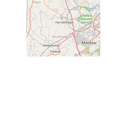
+
−
© OpenStreetMap