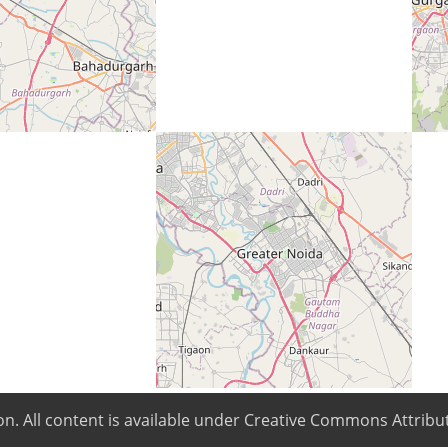
cación
on
. All content is available under Creative Commons Attribut